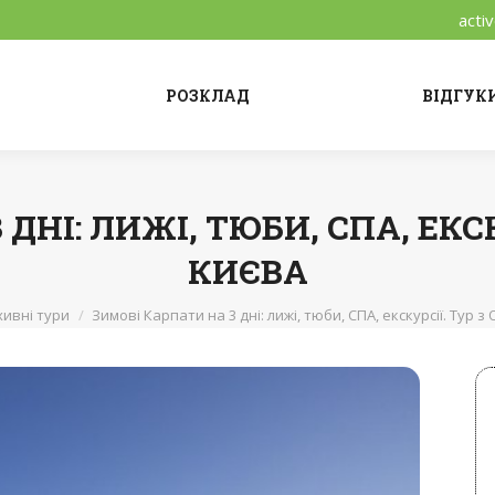
acti
РОЗКЛАД
ВІДГУК
ДНІ: ЛИЖІ, ТЮБИ, СПА, ЕКСК
КИЄВА
хивні тури
Зимові Карпати на 3 дні: лижі, тюби, СПА, екскурсії. Тур з