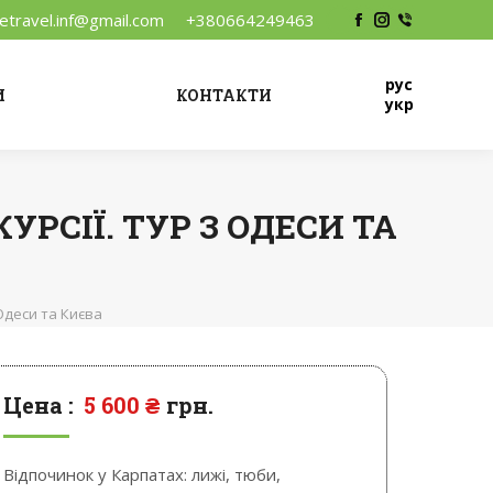
vetravel.inf@gmail.com
+380664249463
Facebook
Instagram
Viber
рус
И
КОНТАКТИ
укр
УРСІЇ. ТУР З ОДЕСИ ТА
 Одеси та Києва
Цена :
5 600
₴
грн.
Відпочинок у Карпатах: лижі, тюби,