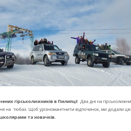
дчених гірськолижників в Пилипці
! Два дні на гірськолижн
ання на тюбах. Щоб урізноманітнити відпочинок, ми додали ці
школярами та новачків.