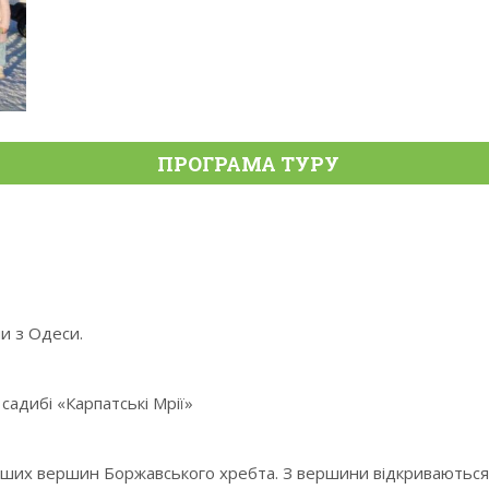
ПРОГРАМА ТУРУ
пи з Одеси.
садибі «Карпатські Мрії»
ших вершин Боржавського хребта. З вершини відкриваються