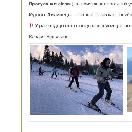
Прогулянки лісом
(за сприятливих погодних у
Курорт Пилипець
— катання на лижах, сноубор
У разі відсутності снігу
пропонуємо релакс у
Вечеря. Відпочинок.