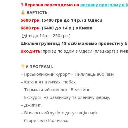
З березня переходимо на
весняну програму в 
ВАРТІСТЬ:
5600 грн.
(5400 грн до 14 р.) з Одеси
6600 грн.
(6400 до 14 р.) з Києва
(діти до 14р. – 250 грн.)
Шкільні групи від 18 осіб можемо провести у б
Входить:
проїзд поїздом з Одеси (плацкарт) з Київ
У ПРОГРАМІ:
– Гірськолижний курорт – Пилипець або Ізки.
– Катання на лижах, тюбах.
– Термальний комплекс Велятино.
– Екскурсії на равликову та оленячу ферму.
– Джипінг,
– Вівчарський хутір + дегустація сирів
– Старе село Колочава.