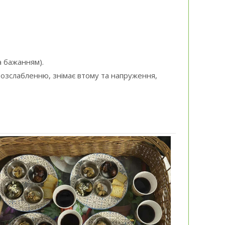
а бажанням).
розслабленню, знімає втому та напруження,