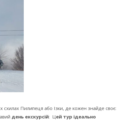
их схилах Пилипеця або Ізки, де кожен знайде своє:
кавий
день екскурсій
: Ц
ей тур ідеально