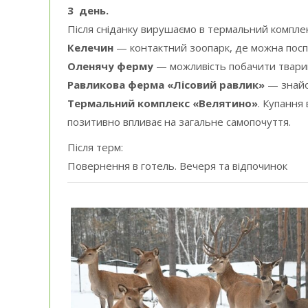
3 день.
Після сніданку вирушаємо в термальний комплек
Келечин
— контактний зоопарк, де можна поспі
Оленячу ферму
— можливість побачити тварин
Равликова ферма «Лісовий равлик»
— знайом
Термальний комплекс «Велятино»
. Купання
позитивно впливає на загальне самопочуття.
Після терм:
Повернення в готель. Вечеря та відпочинок