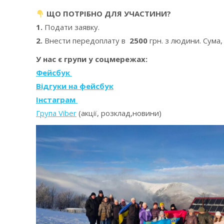
ЩО ПОТРІБНО ДЛЯ УЧАСТИНИ?
1.
Подати заявку.
2.
Внести передоплату в
2500
грн. з людини. Сума
У нас є групи у соцмережах:
Фейсбук
Відгуки на фейсбук
Інстаграм
Група Viber
(акції, розклад,новини)