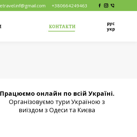
vetravel.inf@gmail.com
+380664249463
Facebook
Instagram
Viber
рус
И
КОНТАКТИ
укр
Працюємо онлайн по всій Україні.
Організовуємо тури Україною з
виїздом з Одеси та Києва