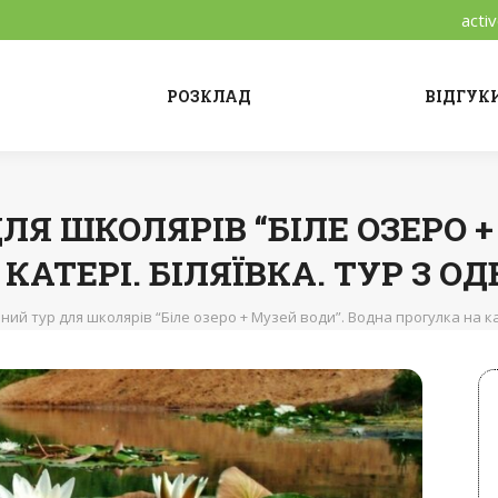
acti
РОЗКЛАД
ВІДГУК
ЛЯ ШКОЛЯРІВ “БІЛЕ ОЗЕРО +
АТЕРІ. БІЛЯЇВКА. ТУР З ОД
ний тур для школярів “Біле озеро + Музей води”. Водна прогулка на кат