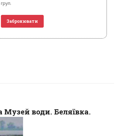
груп.
Забронювати
а Музей води. Беляївка.