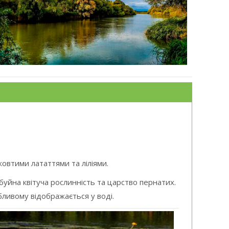
овтими лататтями та ліліями.
 буйна квітуча рослинність та царство пернатих.
бливому відображається у воді.