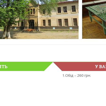
ИТЬ
У ВА
1.Обід – 260 грн.