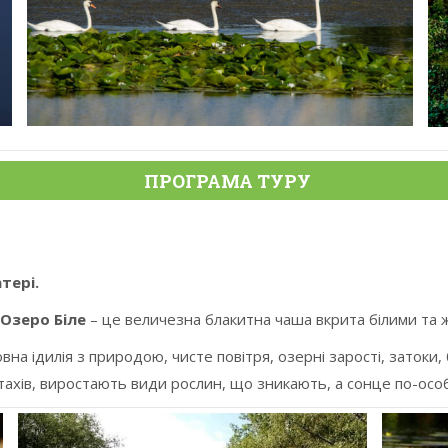
ПРОГРАМА ТУРУ
тері.
Озеро Біле
– це величезна блакитна чаша вкрита білими та ж
вна ідилія з природою, чисте повітря, озерні зарості, затоки,
птахів, виростають види рослин, що зникають, а сонце по-осо