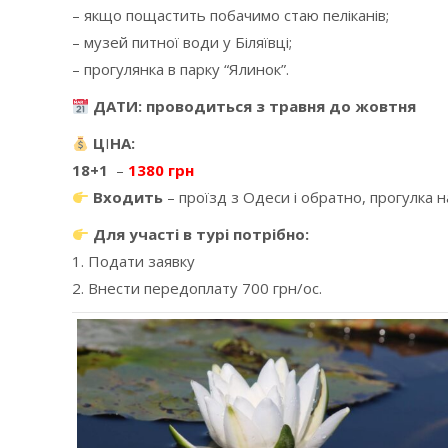
– якщо пощастить побачимо стаю пеліканів;
– музей питної води у Біляївці;
– прогулянка в парку “Ялинок”.
ДАТИ: проводиться з травня до жовтня
Ц
І
НА:
18+1
–
1380 грн
Входить
– проїзд з Одеси і обратно, прогулка на
Для участі в турі потрібно:
1. Подати заявку
2. Внести передоплату 700 грн/ос.