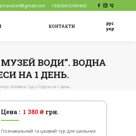
vetravel.inf@gmail.com
+380664249463
Facebook
Instagram
Viber
рус
И
КОНТАКТИ
укр
 МУЗЕЙ ВОДИ”. ВОДНА
ЕСИ НА 1 ДЕНЬ.
ері. Біляївка. Тур з Одеси на 1 день.
Цена :
1 380
₴
грн.
Познавальний та цікавий тур для шкільних