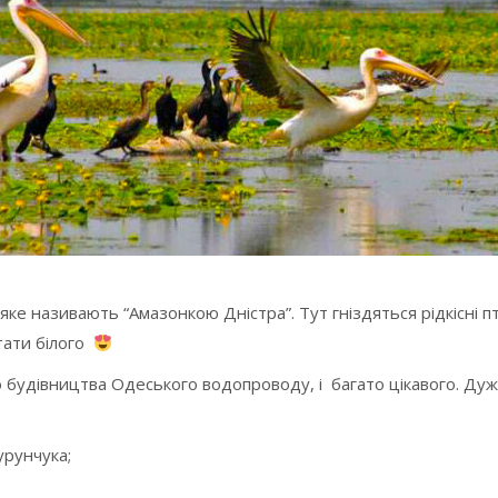
 яке називають “Амазонкою Дністра”. Тут гніздяться рідкісні 
тати білого
ю будівництва Одеського водопроводу, і багато цікавого. Дуж
урунчука;