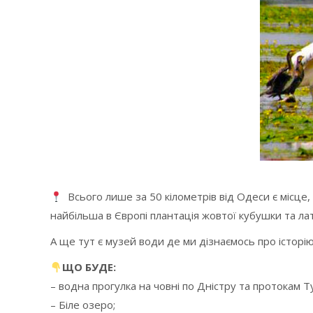
Всього лише за 50 кілометрів від Одеси є місце,
найбільша в Європі плантація жовтої кубушки та ла
А ще тут є музей води де ми дізнаємось про історі
ЩО БУДЕ:
– водна прогулка на човні по Дністру та протокам Т
– Біле озеро;