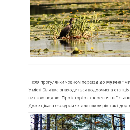
Після прогулянки човном переїзд до
музею “Чи
У місті Біляївка знаходиться водоочисна станція
питною водою. Про історію створення цієї станці
Дуже цікава екскурсія як для школярів так і доро