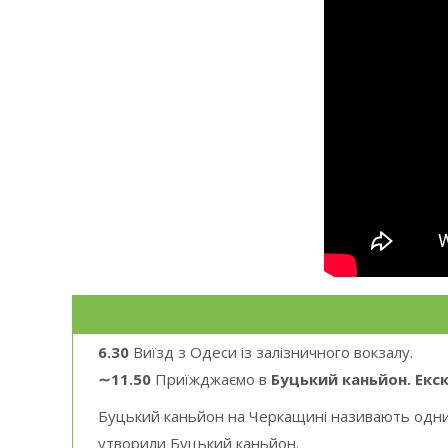
6.30
Виїзд з Одеси із залізничного вокзалу.
∼11.50
Приїжджаємо в
Буцький каньйон. Екс
Буцький каньйон на Черкащині називають одним із
утворили Буцький каньйон.