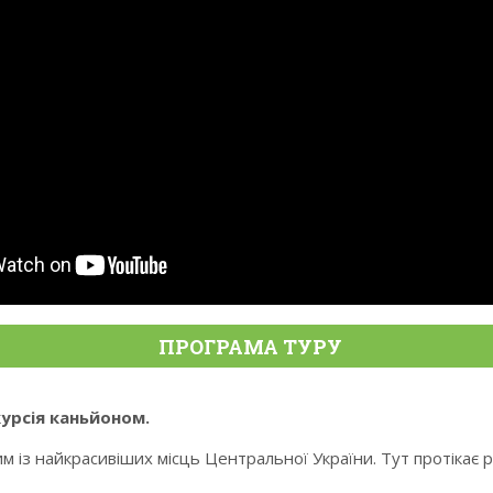
ПРОГРАМА ТУРУ
курсія каньйоном.
 найкрасивіших місць Центральної України. Тут протікає річка