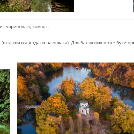
очі мариновані, компот.
у (вхід квитки додаткова оплата). Для бажаючих може бути орг