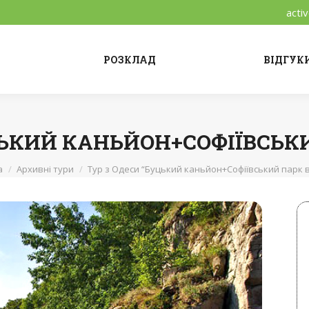
acti
РОЗКЛАД
ВІДГУК
ЦЬКИЙ КАНЬЙОН+СОФІЇВСЬКИ
а
Архивні тури
Тур з Одеси “Буцький каньйон+Софіївський парк в