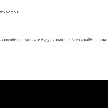
ні, компот;
и. Способи передоплати будуть надіслані Вам на вайбер післ