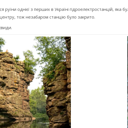
я руїни однієї з перших в Україні гідроелектростанцій, яка б
центру, тож незабаром станцію було закрито.
євиди.