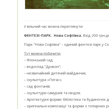
У вільний час можна переглянути:
ФЕНТЕЗІ-ПАРК.
Нова Софіївка.
Вхід 200 грн.д
Парк “Нова Софіївка” – єдиний фентезі парк у Сх
Тут можна побачити:
– Японський сад;
– водоспад “Дракон”;
– незвичайний дитячий майданчик;
– скульптура «Пегас»;
– сад фонтанів;
– скульптури самураїв та ніндзя;
– Архітектурні форми: бібліотека та будиночок д
– оригінальні композиції та форми з топіарних р