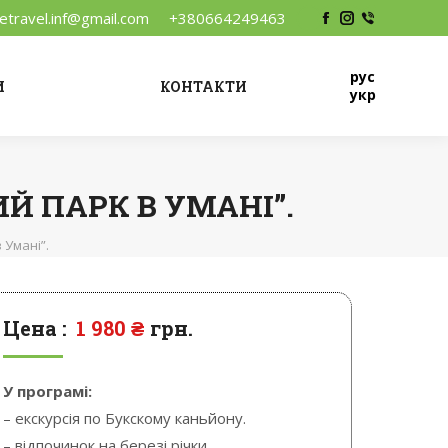
vetravel.inf@gmail.com
+380664249463
Facebook
Instagram
Viber
рус
И
КОНТАКТИ
укр
Й ПАРК В УМАНІ”.
 Умані”.
Цена :
1 980
₴
грн.
У програмі:
– екскурсія по Букскому каньйону.
– відпочинок на березі річки.